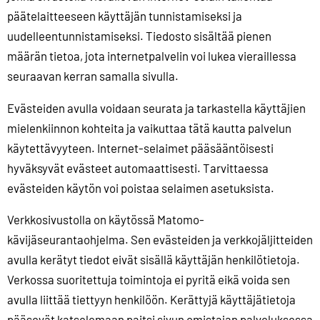
päätelaitteeseen käyttäjän tunnistamiseksi ja
uudelleentunnistamiseksi. Tiedosto sisältää pienen
määrän tietoa, jota internetpalvelin voi lukea vieraillessa
seuraavan kerran samalla sivulla.
Evästeiden avulla voidaan seurata ja tarkastella käyttäjien
mielenkiinnon kohteita ja vaikuttaa tätä kautta palvelun
käytettävyyteen. Internet-selaimet pääsääntöisesti
hyväksyvät evästeet automaattisesti. Tarvittaessa
evästeiden käytön voi poistaa selaimen asetuksista.
Verkkosivustolla on käytössä Matomo-
kävijäseurantaohjelma. Sen evästeiden ja verkkojäljitteiden
avulla kerätyt tiedot eivät sisällä käyttäjän henkilötietoja.
Verkossa suoritettuja toimintoja ei pyritä eikä voida sen
avulla liittää tiettyyn henkilöön. Kerättyjä käyttäjätietoja
pääsevät katselemaan paitsi sivun omistajan palveluksessa