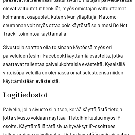
olevat valtuutetut henkilöt, myös omistajan valtuuttamat
kolmannet osapuolet, kuten sivun ylläpitäjä. Matomo-
seurannan voit myös ottaa pois käytöstä selaimesi Do Not
Track -toimintoa käyttämällä.
Sivustolla saattaa olla toisinaan käytössä myös eri
palveluiden (esim. Facebook) käyttämiä evästeitä, jotka
saattavat tallentaa palvelukohtaisia evästeitä. Kyseisillä
yhteisöpalveluilla on olemassa omat selosteensa niiden
käyttämistään evästeistä.
Logitiedostot
Palvelin, jolla sivusto sijaitsee, kerää käyttäjästä tietoja,
jotta sivusto voidaan näyttää. Tietoihin kuuluu myös IP-
osoite. Käyttämällä tätä sivua hyväksyt IP-osoitteesi
tallentamisen palvelimelle. Tietoa käytetään vain sivuston