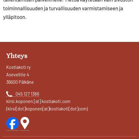
toiminnallisuuden ja turvallisuuden varmistamiseen ja
ylläpitoon.
Yhteys
Kostiakoti ry
Asevelitie 4
36600 Pälkäne
045 127 1386
kirsi
.
koponen
[at]
kostiakoti
.
com
(kirsi[dot]koponen[at]kostiakoti[dot]com)