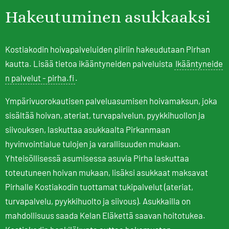
Hakeutuminen asukkaaksi
Kostiakodin hoivapalveluiden piiriin hakeudutaan Pirhan
kautta. Lisää tietoa ikääntyneiden palveluista
Ikääntyneide
n palvelut - pirha.fi
.
Ympärivuorokautisen palveluasumisen hoivamaksun, joka
sisältää hoivan, ateriat, turvapalvelun, pyykkihuollon ja
siivouksen, laskuttaa asukkaalta Pirkanmaan
hyvinvointialue tulojen ja varallisuuden mukaan.
Yhteisöllisessä asumisessa asuvia Pirha laskuttaa
toteutuneen hoivan mukaan, lisäksi asukkaat maksavat
Pirhalle Kostiakodin tuottamat tukipalvelut (ateriat,
turvapalvelu, pyykkihuolto ja siivous). Asukkailla on
mahdollisuus saada Kelan Eläkettä saavan hoitotukea.