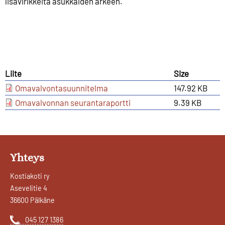
lisävirikkeitä asukkaiden arkeen.
Liite
Size
Omavalvontasuunnitelma
147.92 KB
Omavalvonnan seurantaraportti
9.39 KB
Yhteys
Kostiakoti ry
Asevelitie 4
36600 Pälkäne
045 127 1386