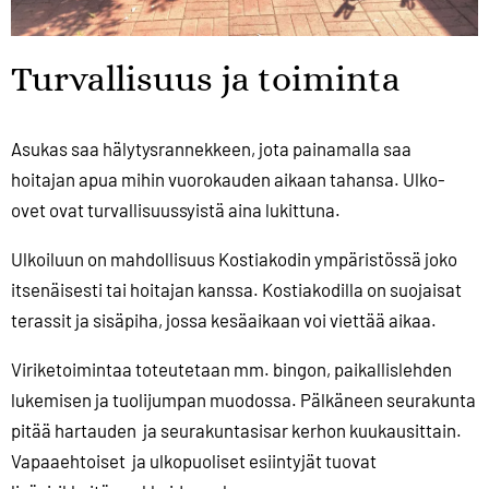
Turvallisuus ja toiminta
Asukas saa hälytysrannekkeen, jota painamalla saa
hoitajan apua mihin vuorokauden aikaan tahansa. Ulko-
ovet ovat turvallisuussyistä aina lukittuna.
Ulkoiluun on mahdollisuus Kostiakodin ympäristössä joko
itsenäisesti tai hoitajan kanssa. Kostiakodilla on suojaisat
terassit ja sisäpiha, jossa kesäaikaan voi viettää aikaa.
Viriketoimintaa toteutetaan mm. bingon, paikallislehden
lukemisen ja tuolijumpan muodossa. Pälkäneen seurakunta
pitää hartauden ja seurakuntasisar kerhon kuukausittain.
Vapaaehtoiset ja ulkopuoliset esiintyjät tuovat