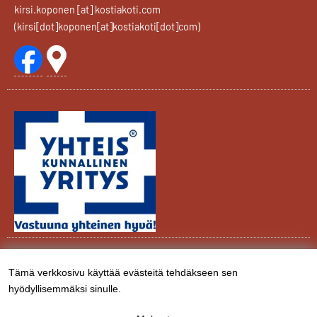
kirsi
.
koponen
[at]
kostiakoti
.
com
(kirsi[dot]koponen[at]kostiakoti[dot]com)
Rekisteriseloste
Tämä verkkosivu käyttää evästeitä tehdäkseen sen
Henkilötietojen
hyödyllisemmäksi sinulle.
Evästekäytäntö
ja